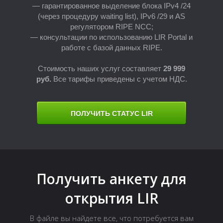
— гарантированное выделение блока IPv4 /24
(через процедуру waiting list), IPv6 /29 и AS
регулятором RIPE NCC;
— консультации по использованию LIR Portal и
работе с базой данных RIPE.
Стоимость наших услуг составляет
2
9 999
руб.
Все тарифы приведены с учетом НДС.
Н
ПОЛУЧИТЬ СТАТУС LIR
Получить анкету для
открытия LIR
В файле вы найдете все, что потребуется вам