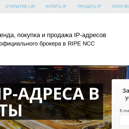
ОТКРЫТИЕ LIR
КУПИТЬ IP
ПРОДАТЬ IP
ПОЛУЧЕ
енда, покупка и продажа IP-адресов
 официального брокера в RIPE NCC
P-АДРЕСА В
За
у
АТЫ
E-mai