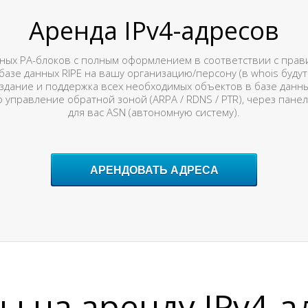
Аренда IPv4-адресов
нных PA-блоков с полным оформлением в соответствии с прави
азе данных RIPE на вашу организацию/персону (в whois буду
дание и поддержка всех необходимых объектов в базе данных 
 управление обратной зоной (ARPA / RDNS / PTR), через пан
для вас ASN (автономную систему).
АРЕНДОВАТЬ АДРЕСА
ы на аренду IPv4-а