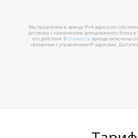
Мы предлагаем в аренду IPv4-адреса из собстве
договора с назначением арендованного блока в б
его действия. В
стоимость
аренды включены соз
связанным с управлением IP-адресами. Доступно
Тариф