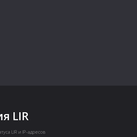
я LIR
уса LIR и IP-адресов