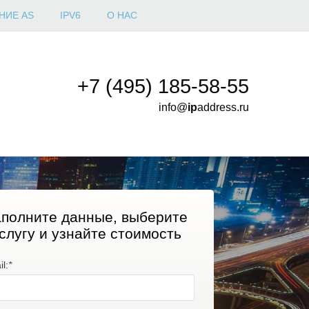
НИЕ AS
IPV6
О НАС
+7 (495) 185-58-55
info@
ip
address.ru
полните данные, выберите
слугу и узнайте стоимость
l:
*