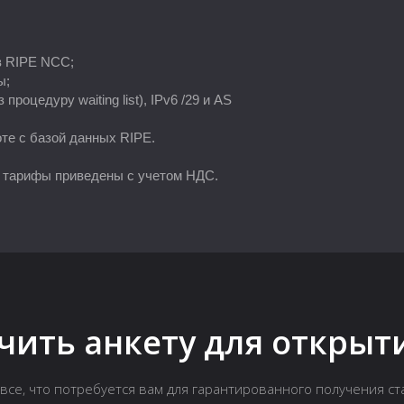
в RIPE NCC;
ы;
роцедуру waiting list), IPv6 /29 и AS
оте с базой данных RIPE.
 тарифы приведены с учетом НДС.
чить анкету для открыти
все, что потребуется вам для гарантированного получения стат