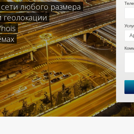
Теле
 сети любого размера
й геолокации
hois
Услу
ёмах
Комм