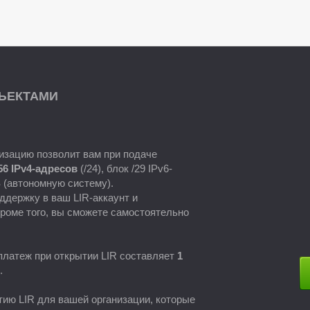
ЪЕКТАМИ
низацию позволит вам при подаче
56 IPv4-адресов
(/24), блок /29 IPv6-
 (автономную систему).
ддержку в ваш LIR-аккаунт и
роме того, вы сможете самостоятельно
латеж при открытии LIR составляет
1
.
ию LIR для вашей организации, которые