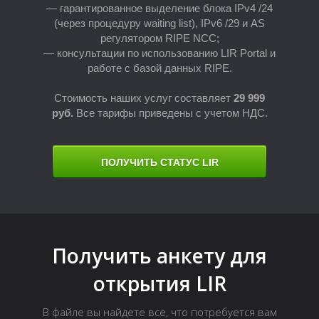
— гарантированное выделение блока IPv4 /24
(через процедуру waiting list), IPv6 /29 и AS
регулятором RIPE NCC;
— консультации по использованию LIR Portal и
работе с базой данных RIPE.
Стоимость наших услуг составляет
2
9 999
руб.
Все тарифы приведены с учетом НДС.
Н
ПОЛУЧИТЬ СТАТУС LIR
Получить анкету для
открытия LIR
В файле вы найдете все, что потребуется вам