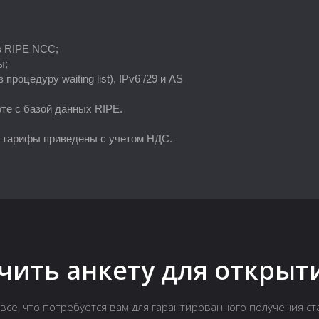
в RIPE NCC;
ы;
роцедуру waiting list), IPv6 /29 и AS
оте с базой данных RIPE.
 тарифы приведены с учетом НДС.
чить анкету для открыти
все, что потребуется вам для гарантированного получения стат