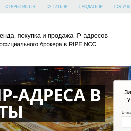
ОТКРЫТИЕ LIR
КУПИТЬ IP
ПРОДАТЬ IP
ПОЛУЧЕ
енда, покупка и продажа IP-адресов
 официального брокера в RIPE NCC
P-АДРЕСА В
За
у
АТЫ
E-mai