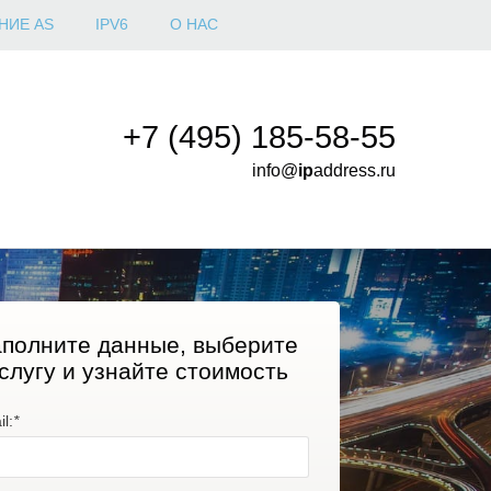
НИЕ AS
IPV6
О НАС
+7 (495) 185-58-55
info@
ip
address.ru
полните данные, выберите
слугу и узнайте стоимость
l:
*