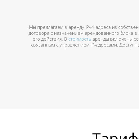
Мы предлагаем в аренду IPv4-адреса из собстве
договора с назначением арендованного блока в б
его действия. В
стоимость
аренды включены соз
связанным с управлением IP-адресами. Доступно
Тариф