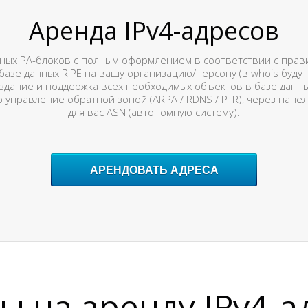
Аренда IPv4-адресов
нных PA-блоков с полным оформлением в соответствии с прави
азе данных RIPE на вашу организацию/персону (в whois буду
дание и поддержка всех необходимых объектов в базе данных 
 управление обратной зоной (ARPA / RDNS / PTR), через пан
для вас ASN (автономную систему).
АРЕНДОВАТЬ АДРЕСА
ы на аренду IPv4-а