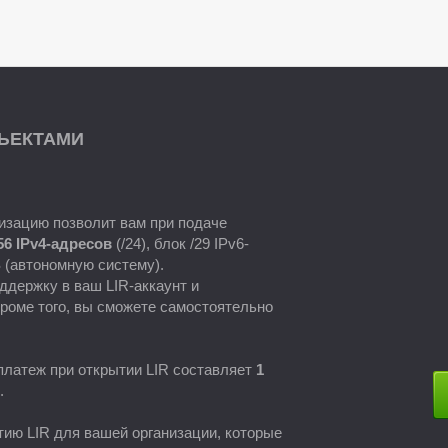
ЪЕКТАМИ
низацию позволит вам при подаче
56 IPv4-адресов
(/24), блок /29 IPv6-
 (автономную систему).
ддержку в ваш LIR-аккаунт и
роме того, вы сможете самостоятельно
латеж при открытии LIR составляет
1
.
ию LIR для вашей организации, которые