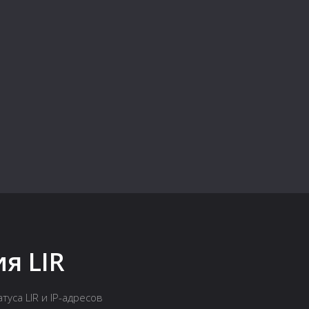
я LIR
уса LIR и IP-адресов