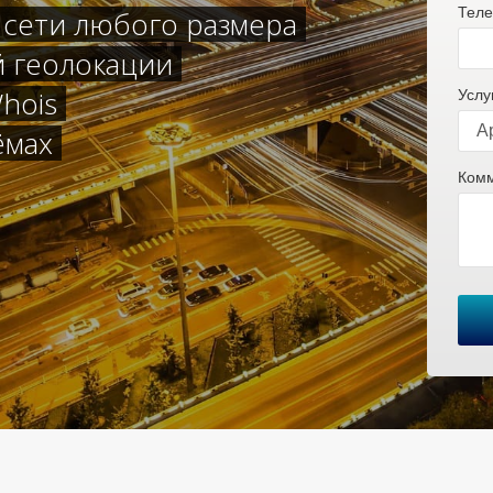
Теле
 сети любого размера
й геолокации
hois
Услу
ёмах
Комм