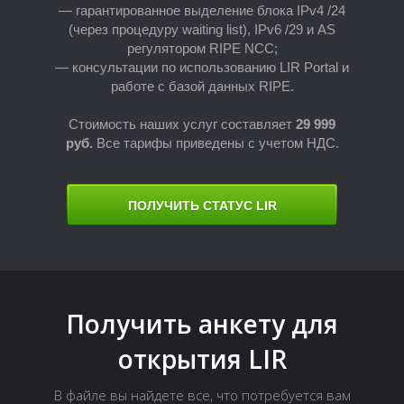
— гарантированное выделение блока IPv4 /24
(через процедуру waiting list), IPv6 /29 и AS
регулятором RIPE NCC;
— консультации по использованию LIR Portal и
работе с базой данных RIPE.
Стоимость наших услуг составляет
2
9 999
руб.
Все тарифы приведены с учетом НДС.
Н
ПОЛУЧИТЬ СТАТУС LIR
Получить анкету для
открытия LIR
В файле вы найдете все, что потребуется вам