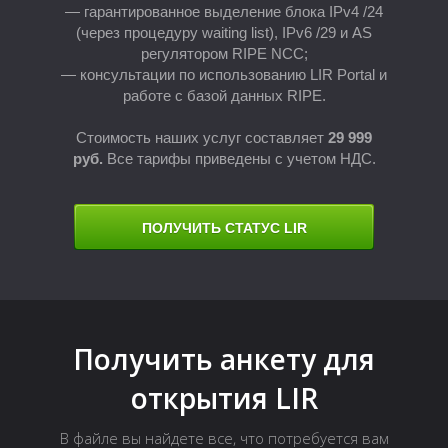
— гарантированное выделение блока IPv4 /24
(через процедуру waiting list), IPv6 /29 и AS
регулятором RIPE NCC;
— консультации по использованию LIR Portal и
работе с базой данных RIPE.
Стоимость наших услуг составляет
2
9 999
руб.
Все тарифы приведены с учетом НДС.
Н
ПОЛУЧИТЬ СТАТУС LIR
Получить анкету для
открытия LIR
В файле вы найдете все, что потребуется вам